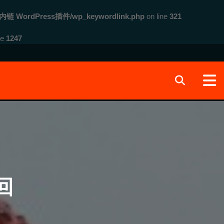
内链 WordPress插件/wp_keywordlink.php
on line
321
ne
1247
回