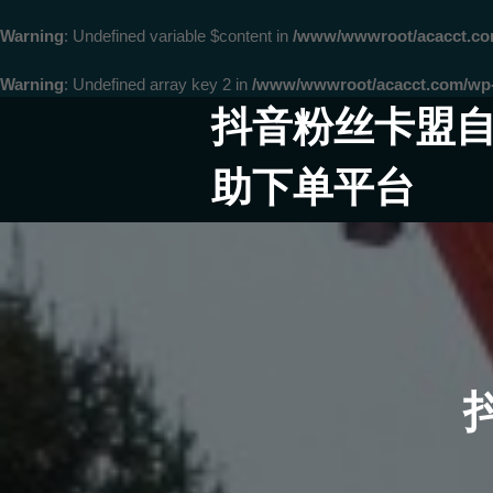
Warning
: Undefined variable $content in
/www/wwwroot/acacct.
Warning
: Undefined array key 2 in
/www/wwwroot/acacct.com/wp-c
Skip
抖音粉丝卡盟
to
content
助下单平台