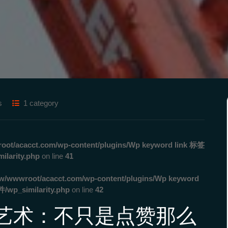
s
1 category
ot/acacct.com/wp-content/plugins/Wp keyword link 标签
rity.php
on line
41
w/wwwroot/acacct.com/wp-content/plugins/Wp keyword
_similarity.php
on line
42
艺术：不只是点赞那么