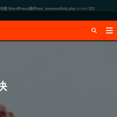
内链 WordPress插件/wp_keywordlink.php
on line
321
快