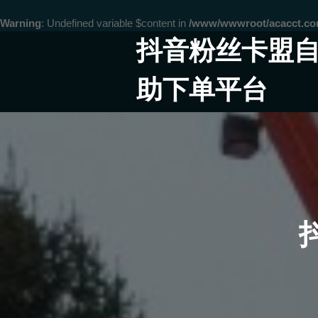
Warning
: Undefined variable $content in
/www/wwwroot/acacct.
Skip
抖音粉丝卡盟
to
content
助下单平台