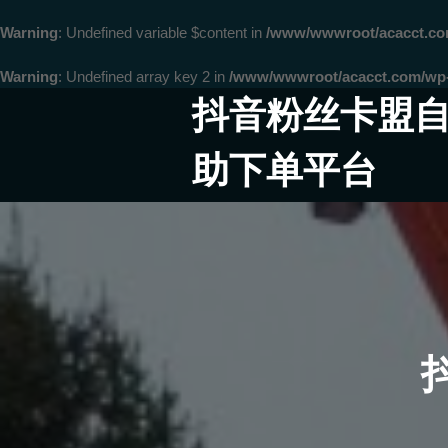
Warning
: Undefined variable $content in
/www/wwwroot/acacct.
Warning
: Undefined array key 2 in
/www/wwwroot/acacct.com/wp-c
Skip
抖音粉丝卡盟
to
content
助下单平台