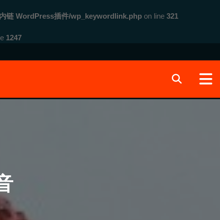
内链 WordPress插件/wp_keywordlink.php
on line
321
ne
1247
音