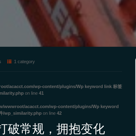
s
1 category
ot/acacct.com/wp-content/plugins/Wp keyword link 标签
rity.php
on line
41
w/wwwroot/acacct.com/wp-content/plugins/Wp keyword
_similarity.php
on line
42
打破常规，拥抱变化