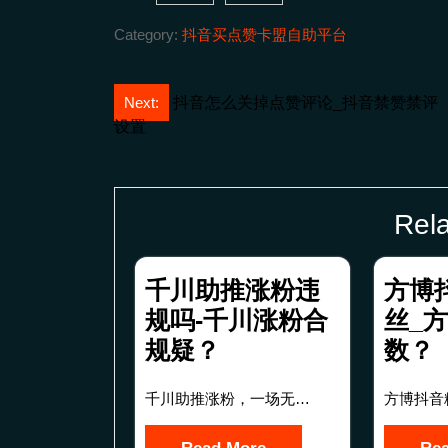
Category:
抖音买点赞卡盟自助平台
文
Next:
抖音怎么关掉点赞评论_抖音禁赞禁评
设置
章
导
航
Rela
千川助推涨粉违
方博
规吗-千川涨粉合
丝_
规疑？
数？
千川助推涨粉，一场无…
方博抖音