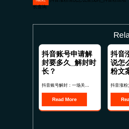
文
长查询
章
导
航
Rela
抖音账号申请解
抖音
封要多久_解封时
说怎
长？
粉文
抖音账号解封：一场关…
抖音涨粉
Read More
Re