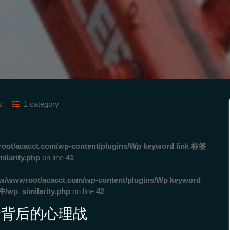
s
1 category
ot/acacct.com/wp-content/plugins/Wp keyword link 标签
rity.php
on line
41
w/wwwroot/acacct.com/wp-content/plugins/Wp keyword
_similarity.php
on line
42
量背后的心理战