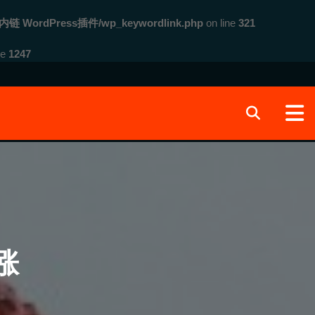
内链 WordPress插件/wp_keywordlink.php
on line
321
ne
1247
涨