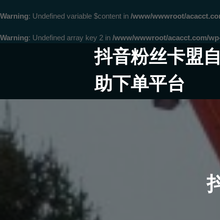
Warning
: Undefined variable $content in
/www/wwwroot/acacct.
Warning
: Undefined array key 2 in
/www/wwwroot/acacct.com/wp-c
Skip
抖音粉丝卡盟
to
content
助下单平台