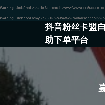
Warning
: Undefined variable $content in
/www/wwwroot/acacct.
Warning
: Undefined array key 2 in
/www/wwwroot/acacct.com/wp-c
Skip
抖音粉丝卡盟
to
content
助下单平台