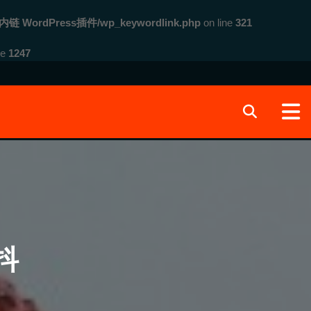
内链 WordPress插件/wp_keywordlink.php
on line
321
ne
1247
抖