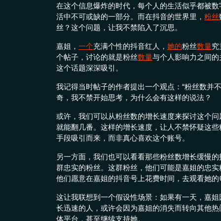
在这个信息爆炸的时代，每个人的生活似乎都被数
活中不可或缺的一部分。而在抖音的世界里，
粉丝
丝？这个问题，让我不禁陷入了沉思。
嘉姐，
一个
充满个性的抖音红人，
她的
粉丝
数量
究
个帖子，讨论的就是粉丝
数量
与个人影响力之间的
这个话题深深吸引。
我记得当时帖子的作者提出一个观点：“粉丝数并
奇，我不禁开始思考，为什么会有这样的说法？
或许，我们可以从粉丝数的增长速度来探讨这个问
就能翻几番。这样的增长速度，让人不禁怀疑这些
手段吸引而来，而非真心喜欢这个账号。
另一方面，我们也可以看看那些粉丝数增长缓慢的
群忠实的粉丝。这群粉丝，他们可能是嘉姐的忠实
他们愿意在嘉姐的抖音号上花费时间，去观看她的
这让我联想到一个假设性场景：如果有一天，嘉姐
长迅速的人，或许会因为嘉姐的消失而转向其他热
体平台，甚至继续支持她。