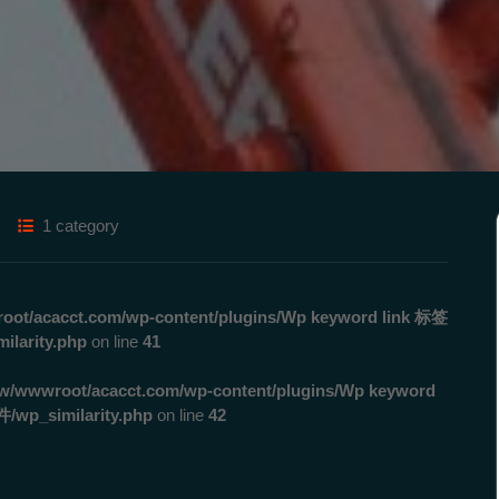
1 category
ot/acacct.com/wp-content/plugins/Wp keyword link 标签
rity.php
on line
41
w/wwwroot/acacct.com/wp-content/plugins/Wp keyword
_similarity.php
on line
42