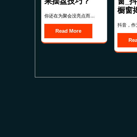
果摆盘技巧？
窗_
橱窗
你还在为聚会没亮点而…
抖音，作
Read More
Re