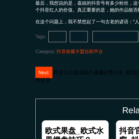
最后，我想说的是，嘉姐的抖音号有多少粉丝，这
个抖音红人的价值。真正重要的是，她的作品能否
在这个问题上，我不禁想起了一句古老的谚语：“
Tags:
一个
她的
抖音舞蹈博主粉丝
Category:
抖音收藏卡盟自助平台
文
Next:
抖音怎么取消自己视频点赞记录_取消
赞记录
章
导
航
Rela
欧式果盘_欧式水
抖音