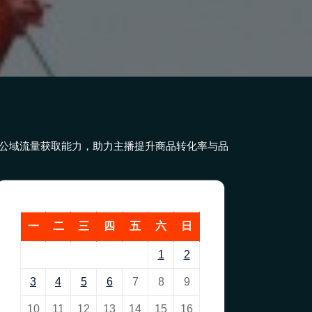
公域流量获取能力，助力主播提升商品转化率与品
一
二
三
四
五
六
日
1
2
3
4
5
6
7
8
9
10
11
12
13
14
15
16