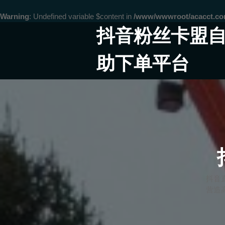
Warning
: Undefined variable $content in
/www/wwwroot/acacct.
Skip
抖音粉丝卡盟
to
content
助下单平台
抖音
营造