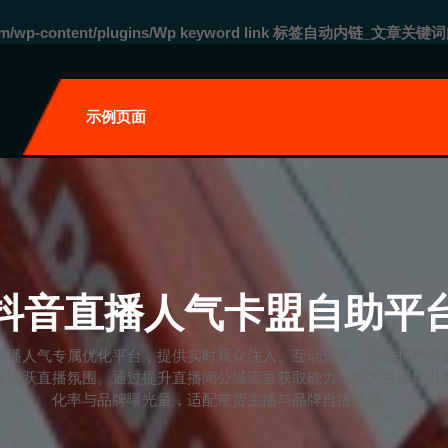
com/wp-content/plugins/Wp keyword link 标签自动内链_文章关键词
自
示例页面
抖音直播人气卡盟自助平
直播人气专属优化平台，提供实时观众注入、互动分享、热度打榜等
高活跃直播氛围。通过提升直播间公域流量获取能力，助力主播提升
化率与品牌曝光量，适配带货主播与品牌自播场景。