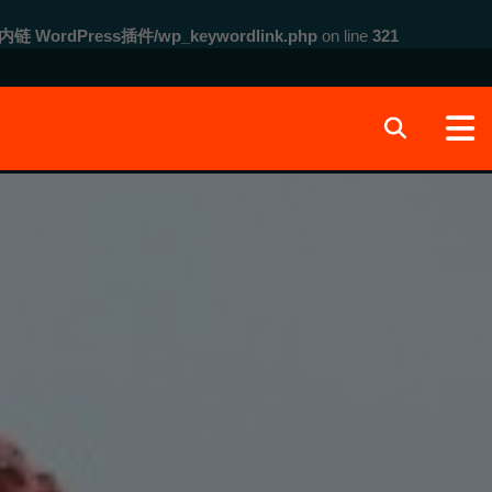
内链 WordPress插件/wp_keywordlink.php
on line
321