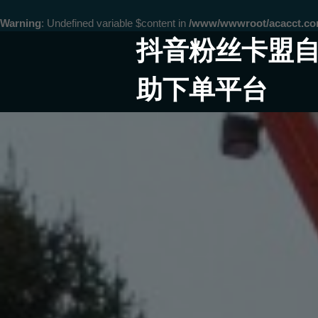
Warning
: Undefined variable $content in
/www/wwwroot/acacct.
Skip
抖音粉丝卡盟
to
content
助下单平台