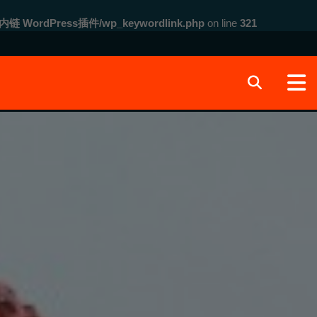
内链 WordPress插件/wp_keywordlink.php
on line
321