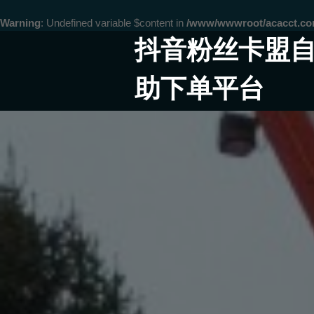
Warning
: Undefined variable $content in
/www/wwwroot/acacct.
Skip
抖音粉丝卡盟
to
content
助下单平台