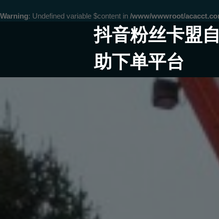
Warning
: Undefined variable $content in
/www/wwwroot/acacct.
Skip
抖音粉丝卡盟
to
content
助下单平台