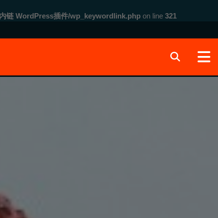
内链 WordPress插件/wp_keywordlink.php
on line
321