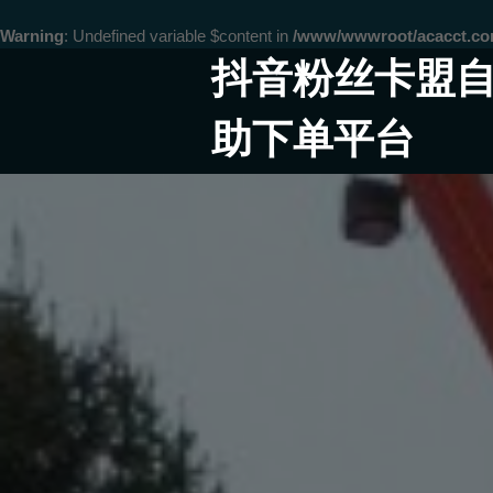
Warning
: Undefined variable $content in
/www/wwwroot/acacct.
Skip
抖音粉丝卡盟
to
content
助下单平台