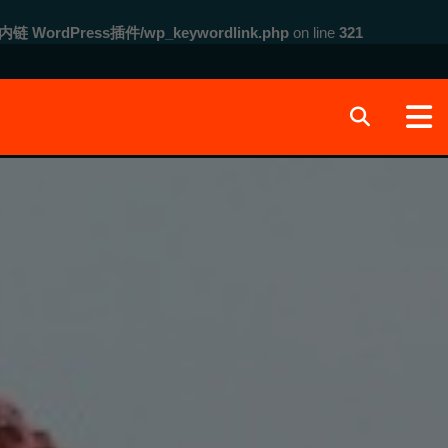
内链 WordPress插件/wp_keywordlink.php
on line
321