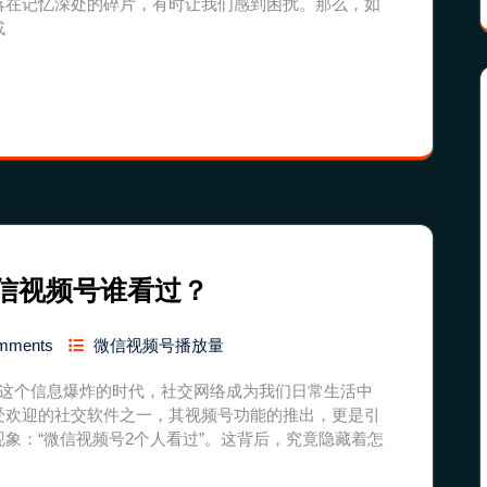
落在记忆深处的碎片，有时让我们感到困扰。那么，如
或
微信视频号谁看过？
mments
微信视频号播放量
在这个信息爆炸的时代，社交网络成为我们日常生活中
受欢迎的社交软件之一，其视频号功能的推出，更是引
象：“微信视频号2个人看过”。这背后，究竟隐藏着怎