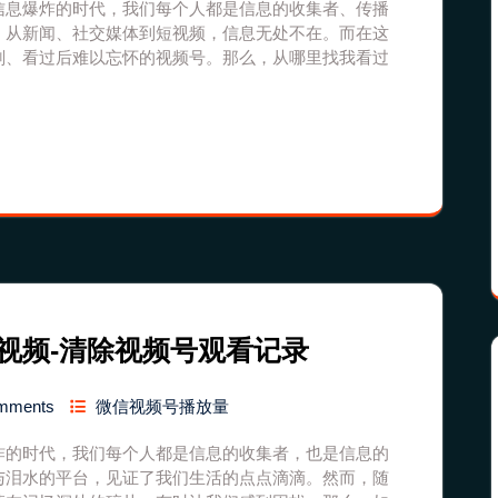
信息爆炸的时代，我们每个人都是信息的收集者、传播
，从新闻、社交媒体到短视频，信息无处不在。而在这
刻、看过后难以忘怀的视频号。那么，从哪里找我看过
视频-清除视频号观看记录
mments
微信视频号播放量
炸的时代，我们每个人都是信息的收集者，也是信息的
与泪水的平台，见证了我们生活的点点滴滴。然而，随