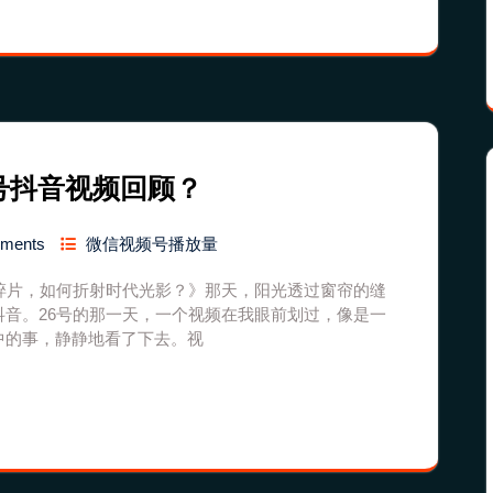
6号抖音视频回顾？
mments
微信视频号播放量
碎片，如何折射时代光影？》那天，阳光透过窗帘的缝
音。26号的那一天，一个视频在我眼前划过，像是一
中的事，静静地看了下去。视