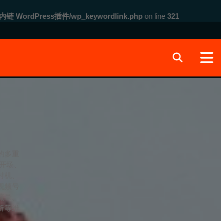
内链 WordPress插件/wp_keywordlink.php
on line
321
的多重
开场、
时机、
视频号
流量。
析等维