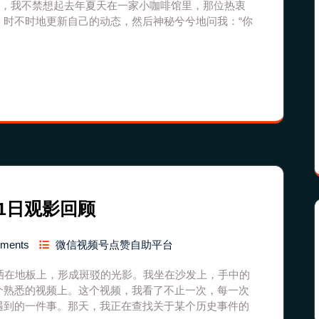
时，我不禁想起去年夏天在一家小咖啡馆里，那位热衷
，时不时地更新自己的动态，然后神秘兮兮地问我：“你
月1日观影回顾
mments
微信视频号点赞自助平台
洒在地板上，形成斑驳的光影。我坐在沙发上，手中的
个熟悉的视频上。这个视频，我看了不止一次，每一次
遇到的一件事。那天，我正在查找关于某个历史事件的