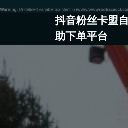
Warning
: Undefined variable $content in
/www/wwwroot/acacct.
Skip
抖音粉丝卡盟
to
content
助下单平台
点赞
点赞
务速
推动
为、
致力于