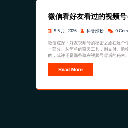
微信看好友看过的视频号
9 6 月, 2026
抖音涨粉
0 Co
微信窥探：好友视频号的秘密之旅在这个
一部分。从简单的聊天工具，到支付、购
的，或许还是那些藏在视频号背后的秘密
Read More