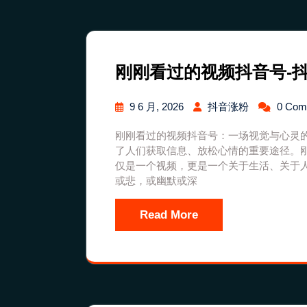
刚刚看过的视频抖音号-
9 6 月, 2026
抖音涨粉
0 Co
刚刚看过的视频抖音号：一场视觉与心灵
了人们获取信息、放松心情的重要途径。
仅是一个视频，更是一个关于生活、关于
或悲，或幽默或深
Read More