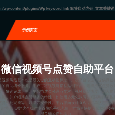
com/wp-content/plugins/Wp keyword link 标签自动内链_文章关键词
自
示例页面
微信视频号点赞自助平台
是视频号最基本也是最关键的互动指标之一。该平台专注于提供微信
量的自助增长服务。用户可将视频链接粘贴到平台，选择所需点赞数
度，快速完成下单。平台描述会强调点赞对于视频初始热度、进入推
作用，并介绍其点赞服务的特性，如使用多元化账号、间隔时间模拟
支持分批完成等，以增强安全性。平台界面设计直观，订单状态实时
让“增加点赞”这个操作变得像给手机充值一样简单快捷，帮助视频
得关键的启动推力。