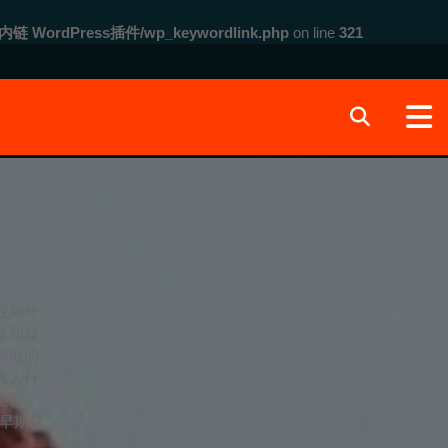
内链 WordPress插件/wp_keywordlink.php
on line
321
视频号
量和服
荐池的
真人行
更新，
在早期获