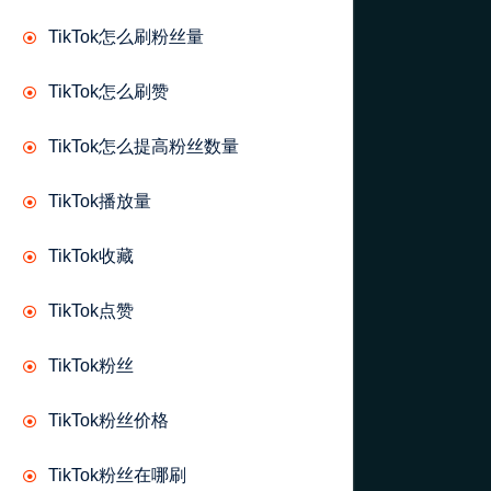
TikTok怎么刷粉丝量
TikTok怎么刷赞
TikTok怎么提高粉丝数量
TikTok播放量
TikTok收藏
TikTok点赞
TikTok粉丝
TikTok粉丝价格
TikTok粉丝在哪刷