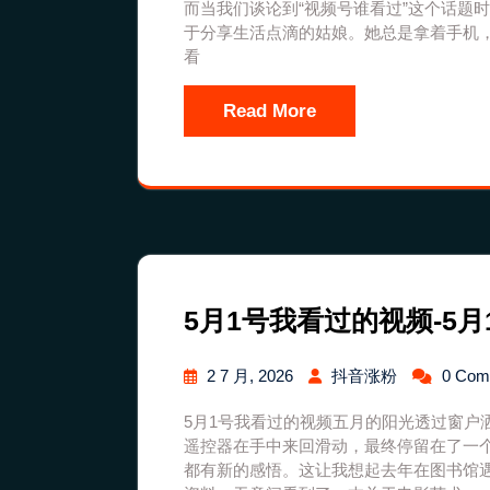
而当我们谈论到“视频号谁看过”这个话题
于分享生活点滴的姑娘。她总是拿着手机
看
Read More
5月1号我看过的视频-5
2 7 月, 2026
抖音涨粉
0 Co
5月1号我看过的视频五月的阳光透过窗户
遥控器在手中来回滑动，最终停留在了一
都有新的感悟。这让我想起去年在图书馆