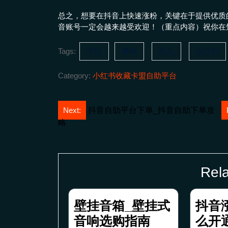
总之，想要在抖音上快速涨粉，关键在于提供优质
音账号一定会越来越受欢迎！（重点内容）祝你在
Tags:
可以
最快
玩儿
自己的
Category:
小红书收藏卡盟自助平台
文
Next:
抖音自助平台下单_抖音自助下单攻
略
章
导
航
Rela
壁挂音箱_壁挂式
抖音
音响选购指南
么开