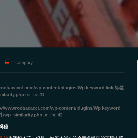
1 category
ot/acacct.com/wp-content/plugins/Wp keyword link 标签
rity.php
on line
41
w/wwwroot/acacct.com/wp-content/plugins/Wp keyword
_similarity.php
on line
42
揭秘