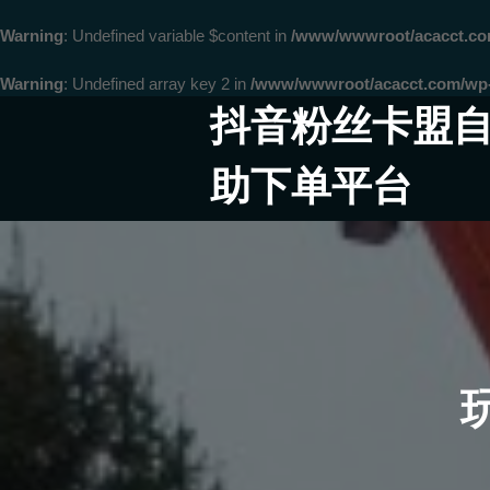
Warning
: Undefined variable $content in
/www/wwwroot/acacct.
Warning
: Undefined array key 2 in
/www/wwwroot/acacct.com/wp-c
Skip
抖音粉丝卡盟
to
content
助下单平台