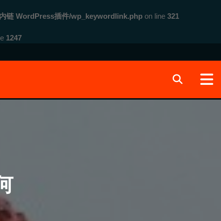
内链 WordPress插件/wp_keywordlink.php
on line
321
ne
1247
何