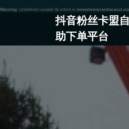
Warning
: Undefined variable $content in
/www/wwwroot/acacct.
Skip
抖音粉丝卡盟
to
content
助下单平台