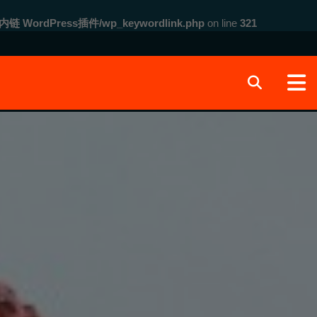
内链 WordPress插件/wp_keywordlink.php
on line
321