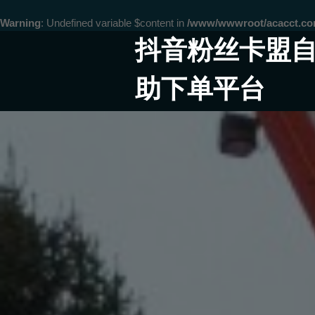
Warning
: Undefined variable $content in
/www/wwwroot/acacct.
Skip
抖音粉丝卡盟
to
content
助下单平台