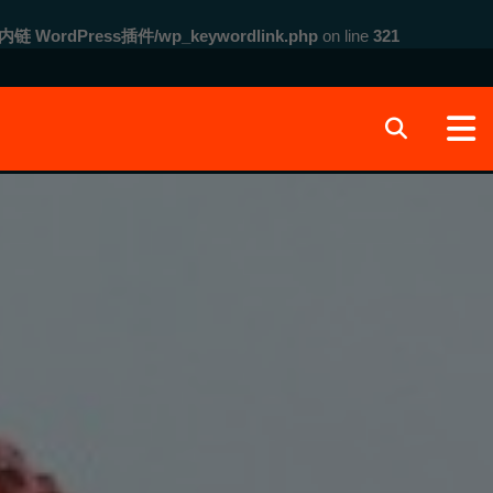
内链 WordPress插件/wp_keywordlink.php
on line
321