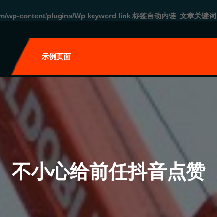
com/wp-content/plugins/Wp keyword link 标签自动内链_文章关键词
自
示例页面
不小心给前任抖音点赞