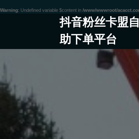
Warning
: Undefined variable $content in
/www/wwwroot/acacct.
Skip
抖音粉丝卡盟
to
content
助下单平台