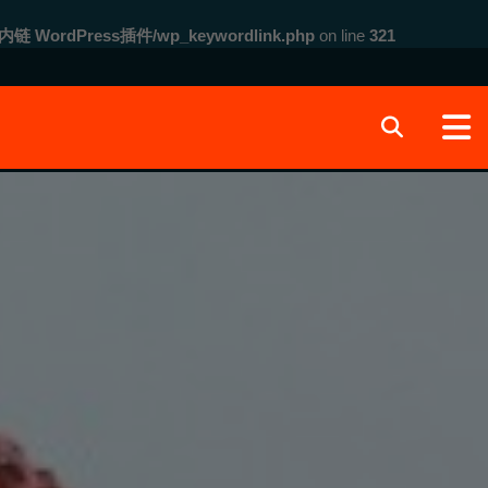
内链 WordPress插件/wp_keywordlink.php
on line
321