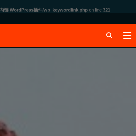
内链 WordPress插件/wp_keywordlink.php
on line
321