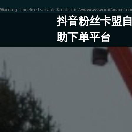
Warning
: Undefined variable $content in
/www/wwwroot/acacct.
Skip
抖音粉丝卡盟
to
content
助下单平台