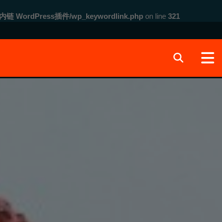
内链 WordPress插件/wp_keywordlink.php
on line
321