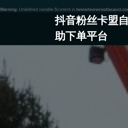
Warning
: Undefined variable $content in
/www/wwwroot/acacct.
Skip
抖音粉丝卡盟
to
content
助下单平台