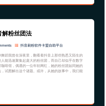
音解粉丝团法
mments
抖音刷粉软件卡盟自助平台
妙舞蹈我曾在深夜里，翻看着抖音上那些熟悉又陌生的
些人能迅速聚集起庞大的粉丝团，而自己却似乎在数字
家咖啡馆，偶遇的一位年轻网红，她的粉丝团如同她的
法，试图解出这个谜题。或许，从她的故事中，我们能