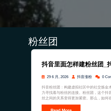
粉丝团
抖音里面怎样建粉丝团_
29 6 月, 2026
抖音涨粉
0 Co
抖音粉丝团：构建虚拟社区中的社交炼金
力寻找着与粉丝的连接。粉丝团，这个抖
丝之间的关系变得更加紧密。那么，如何
Read More