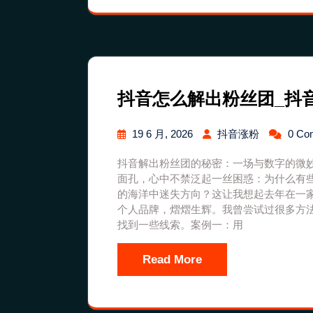
抖音怎么解出粉丝团_抖
19 6 月, 2026
抖音涨粉
0 Co
抖音解出粉丝团的秘密：一场与数字的微
面孔，心中不禁泛起一丝困惑：为什么有
的海洋中迷失方向？这让我想起去年在一
个人品牌，熠熠生辉。我曾尝试过很多方
找到一些线索。案例一：用
Read More