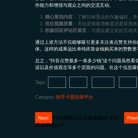
作能力和增强与观众之间的交流互动。
精心策划内容
：了解目标受众的兴趣偏好，并
优化视频质量
：无论是画面清晰度还是音质效
积极回应评论区留言
：与观众建立良好互动关
通过上述方法不仅能够吸引更多关注者点赞支持你
体。这样的成果远比单纯依靠金钱购买来的赞数更
总之，“抖音点赞最多一条多少钱”这个问题虽然
设以及价值观念等多个层面的问题。在这个信息爆
Tags:
关注
内容
多少钱
最高
Category:
快手卡盟自助平台
文
Next:
抖音聊商业怎么快速吸粉_抖音
Previ
商业吸粉技巧
章