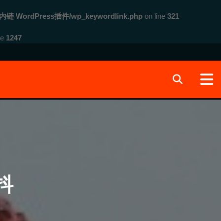
内链 WordPress插件/wp_keywordlink.php
on line
321
ne
1247
抖