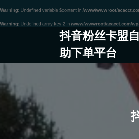
Warning
: Undefined variable $content in
/www/wwwroot/acacct.
Warning
: Undefined array key 2 in
/www/wwwroot/acacct.com/wp-c
Skip
抖音粉丝卡盟
to
content
助下单平台