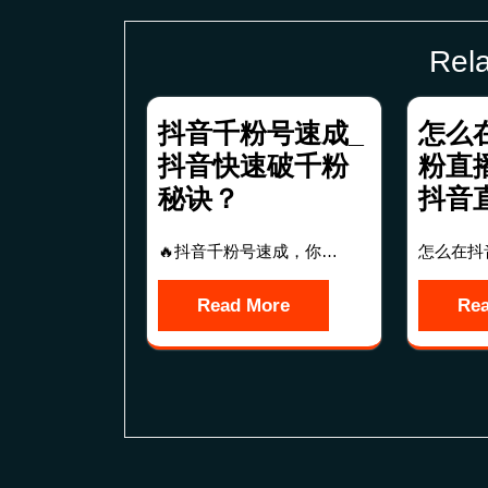
导
航
Rela
抖音千粉号速成_
怎么
抖音快速破千粉
粉直
秘诀？
抖音
🔥抖音千粉号速成，你…
怎么在抖
Read More
Re